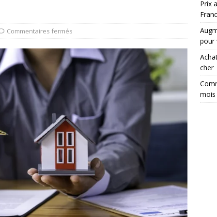
Prix 
Fran
Augme
Commentaires fermés
pour
Achat
cher
Comm
mois